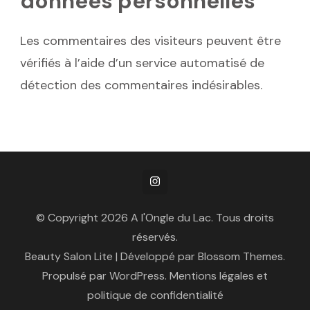
données personnelles
Les commentaires des visiteurs peuvent être
vérifiés à l’aide d’un service automatisé de
détection des commentaires indésirables.
© Copyright 2026
A l'Ongle du Lac
. Tous droits
réservés.
Beauty Salon Lite | Développé par
Blossom Themes
.
Propulsé par
WordPress
.
Mentions légales et
politique de confidentialité